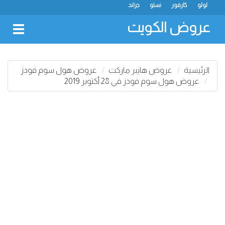
لولو
كارفور
نستو
جراند
عروض الكويت
oggle
gation
الرئيسية
عروض هايبر ماركت
عروض هول سوم فودز
عروض هول سوم فودز في 28 أكتوبر 2019