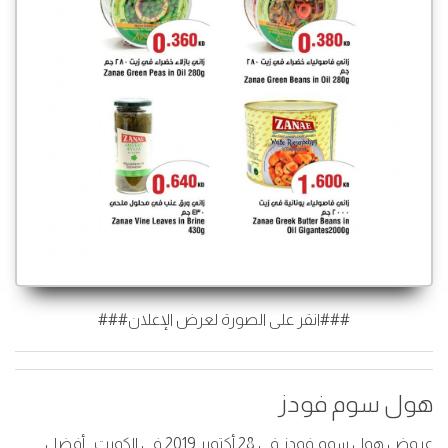
###انقر على الصورة لعرض الإعلان###
هول سوم فودز
عروض هول سوم فودز في 28 أكتوبر 2019 في الكويت . أفضل