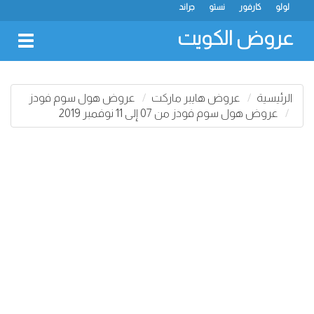
لولو
كارفور
نستو
جراند
عروض الكويت
oggle
gation
الرئيسية
عروض هايبر ماركت
عروض هول سوم فودز
عروض هول سوم فودز من 07 إلى 11 نوفمبر 2019