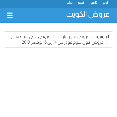
لولو
كارفور
نستو
جراند
عروض الكويت
oggle
gation
الرئيسية
عروض هايبر ماركت
عروض هول سوم فودز
عروض هول سوم فودز من 14 إلى 16 نوفمبر 2019