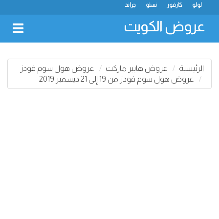
لولو
كارفور
نستو
جراند
عروض الكويت
oggle
gation
الرئيسية
عروض هايبر ماركت
عروض هول سوم فودز
عروض هول سوم فودز من 19 إلى 21 ديسمبر 2019