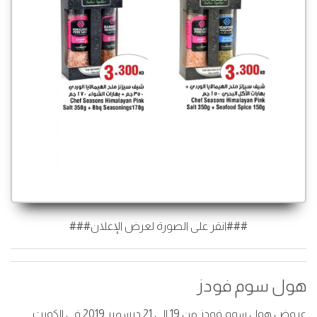
###انقر على الصورة لعرض الإعلان###
هول سوم فودز
عروض هول سوم فودز من 19 إلى 21 ديسمبر 2019 في الكويت .